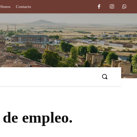
léfonos
Contacto
o
Deporte
Más
 de empleo.