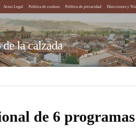
Aviso Legal
Política de cookies
Política de privacidad
Direcciones y Te
de la calzada
es
Empleo y desarrollo
Educación y Cultura
Turism
ional de 6 programas