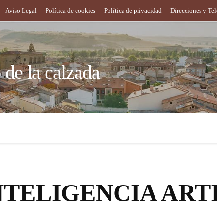
Aviso Legal
Política de cookies
Política de privacidad
Direcciones y Te
de la calzada
es
Empleo y desarrollo
Educación y Cultura
Turism
NTELIGENCIA ARTIF