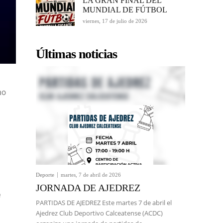
LA GRAN FINAL DEL
MUNDIAL DE FÚTBOL
viernes, 17 de julio de 2026
Últimas noticias
no
Deporte
martes, 7 de abril de 2026
JORNADA DE AJEDREZ
e
PARTIDAS DE AJEDREZ Este martes 7 de abril el
Ajedrez Club Deportivo Calceatense (ACDC)