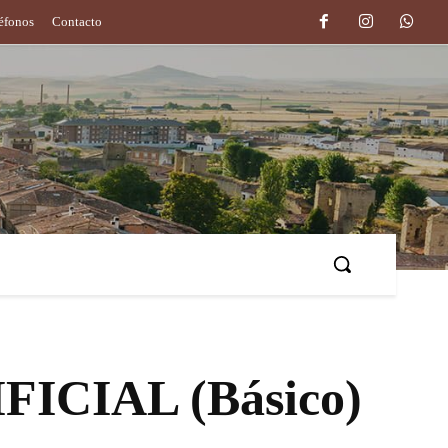
léfonos
Contacto
o
Deporte
Más
ICIAL (Básico)